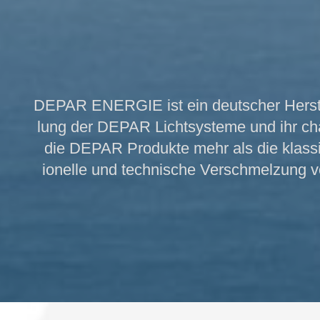
DEPAR ENERGIE ist ein deutscher Her­steller
lung der DEPAR Licht­syst­eme und ihr cha­rak
die DEPAR Pro­dukte mehr als die kla­ssi
ionelle und tech­ni­sche Ver­schmel­zung v