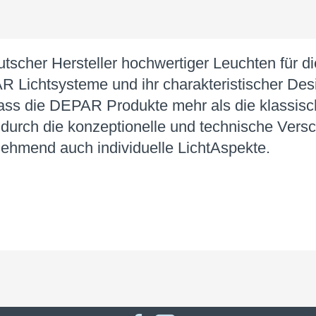
r Her­steller hoch­wert­iger Leu­cht­en für die B
Licht­syst­eme und ihr cha­rak­ter­­is­­t­ischer D
et, dass die DEPAR Pro­dukte mehr als die kla­ssi­s
rch die konzept­­ionelle und tech­ni­sche Ver­s
hm­end auch in­divi­duelle Licht­­Aspekte.