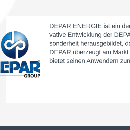
DEPAR ENERGIE ist ein deutsche
vative Entwick­lung der DEPAR 
sonder­­­heit her­aus­­ge­bild­
DEPAR über­zeugt am Markt du
bietet seinen An­wend­ern zune