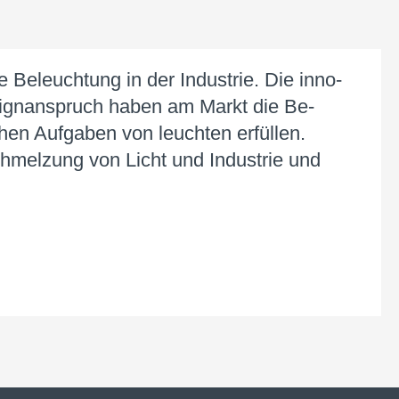
eleuchtung­­ in der Indust­rie. Die inno­­
esign­­an­spruch haben am Markt die Be­
chen Auf­gaben von ­leucht­en er­füllen.
chmel­zung von Licht und Industrie und