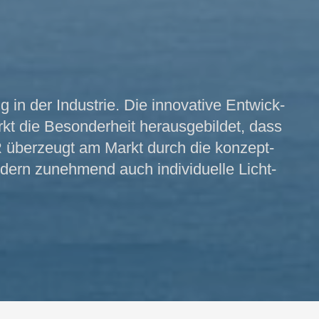
in der Indust­rie. Die inno­­vative Entwick­
die Be­sonder­­­heit her­aus­­ge­bild­et, dass
R über­zeugt am Markt durch die konzept­­
­ern zunehm­end auch in­divi­duelle Licht­­