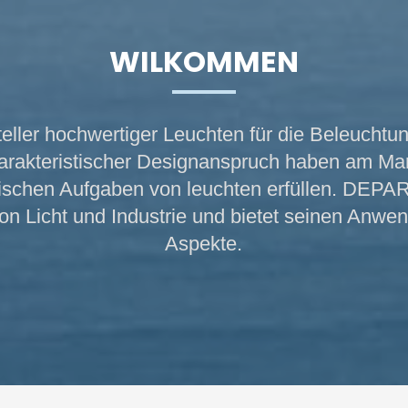
WILKOMMEN
 hoch­wert­iger Leu­cht­en für die Beleuchtung­­ 
­ter­­is­­t­ischer Design­­an­spruch haben am Markt 
­schen Auf­gaben von ­leucht­en er­füllen. DEPA
on Licht und Industrie und bietet seinen An­wend
Aspekte.