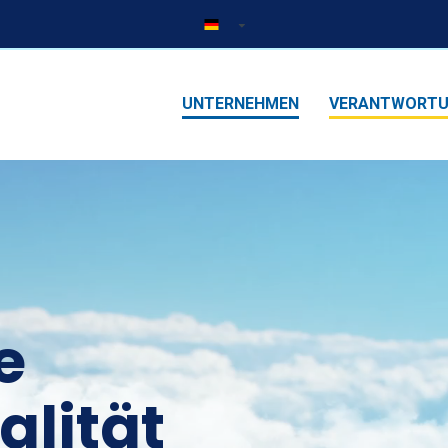
UNTERNEHMEN
VERANTWORT
e
alität